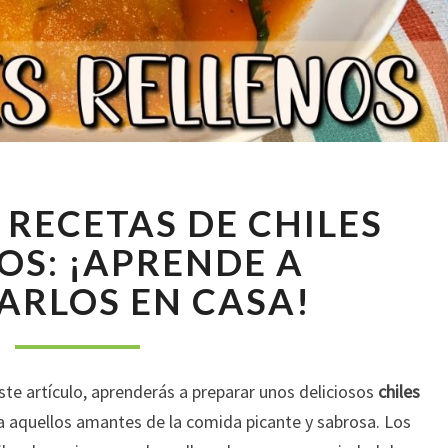
DELICIOSAS
 RECETAS DE CHILES
RECETAS
DE
OS: ¡APRENDE A
CHILES
ARLOS EN CASA!
RELLENOS:
¡APRENDE
A
PREPARARLOS
ste artículo, aprenderás a preparar unos deliciosos
chiles
EN
CASA!
ra aquellos amantes de la comida picante y sabrosa. Los