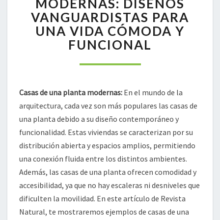
MODERNAS: DISEÑOS
PLANTA
VANGUARDISTAS PARA
MODERNAS:
UNA VIDA CÓMODA Y
DISEÑOS
FUNCIONAL
VANGUARDISTAS
PARA
UNA
VIDA
CÓMODA
Casas de una planta modernas:
En el mundo de la
Y
arquitectura, cada vez son más populares las casas de
FUNCIONAL
una planta debido a su diseño contemporáneo y
funcionalidad. Estas viviendas se caracterizan por su
distribución abierta y espacios amplios, permitiendo
una conexión fluida entre los distintos ambientes.
Además, las casas de una planta ofrecen comodidad y
accesibilidad, ya que no hay escaleras ni desniveles que
dificulten la movilidad. En este artículo de Revista
Natural, te mostraremos ejemplos de casas de una