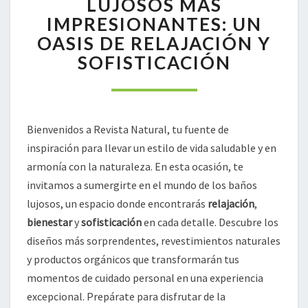
LUJOSOS MÁS
LUJOSOS
IMPRESIONANTES: UN
MÁS
OASIS DE RELAJACIÓN Y
IMPRESIONANTES:
SOFISTICACIÓN
UN
OASIS
DE
RELAJACIÓN
Y
Bienvenidos a Revista Natural, tu fuente de
SOFISTICACIÓN
inspiración para llevar un estilo de vida saludable y en
armonía con la naturaleza. En esta ocasión, te
invitamos a sumergirte en el mundo de los baños
lujosos, un espacio donde encontrarás
relajación
,
bienestar
y
sofisticación
en cada detalle. Descubre los
diseños más sorprendentes, revestimientos naturales
y productos orgánicos que transformarán tus
momentos de cuidado personal en una experiencia
excepcional. Prepárate para disfrutar de la