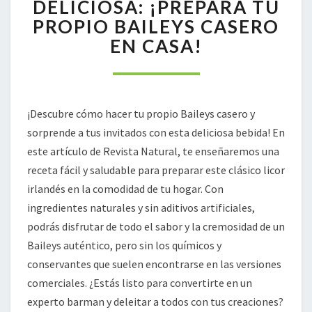
Y
DELICIOSA: ¡PREPARA TU
DELICIOSA:
PROPIO BAILEYS CASERO
¡PREPARA
EN CASA!
TU
PROPIO
BAILEYS
CASERO
EN
¡Descubre cómo hacer tu propio Baileys casero y
CASA!
sorprende a tus invitados con esta deliciosa bebida! En
este artículo de Revista Natural, te enseñaremos una
receta fácil y saludable para preparar este clásico licor
irlandés en la comodidad de tu hogar. Con
ingredientes naturales y sin aditivos artificiales,
podrás disfrutar de todo el sabor y la cremosidad de un
Baileys auténtico, pero sin los químicos y
conservantes que suelen encontrarse en las versiones
comerciales. ¿Estás listo para convertirte en un
experto barman y deleitar a todos con tus creaciones?