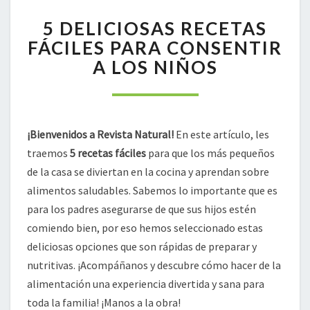
5
5 DELICIOSAS RECETAS
DELICIOSAS
RECETAS
FÁCILES PARA CONSENTIR
FÁCILES
A LOS NIÑOS
PARA
CONSENTIR
A
LOS
NIÑOS
¡Bienvenidos a Revista Natural!
En este artículo, les
traemos
5 recetas fáciles
para que los más pequeños
de la casa se diviertan en la cocina y aprendan sobre
alimentos saludables. Sabemos lo importante que es
para los padres asegurarse de que sus hijos estén
comiendo bien, por eso hemos seleccionado estas
deliciosas opciones que son rápidas de preparar y
nutritivas. ¡Acompáñanos y descubre cómo hacer de la
alimentación una experiencia divertida y sana para
toda la familia! ¡Manos a la obra!