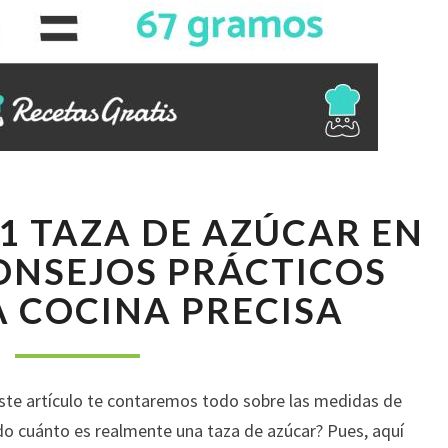
CÓMO
1 TAZA DE AZÚCAR EN
MEDIR
1
ONSEJOS PRÁCTICOS
TAZA
 COCINA PRECISA
DE
AZÚCAR
EN
GRAMOS:
este artículo te contaremos todo sobre las medidas de
CONSEJOS
PRÁCTICOS
o cuánto es realmente una taza de azúcar? Pues, aquí