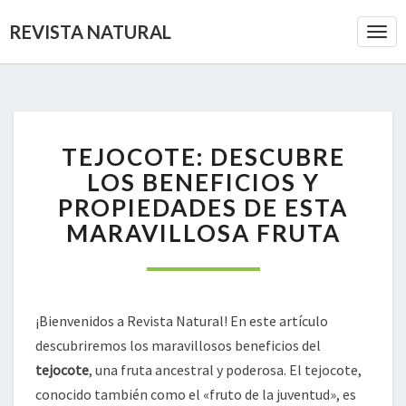
REVISTA NATURAL
Togg
Navi
TEJOCOTE:
TEJOCOTE: DESCUBRE
DESCUBRE
LOS
LOS BENEFICIOS Y
BENEFICIOS
PROPIEDADES DE ESTA
Y
MARAVILLOSA FRUTA
PROPIEDADES
DE
ESTA
MARAVILLOSA
FRUTA
¡Bienvenidos a Revista Natural! En este artículo
descubriremos los maravillosos beneficios del
tejocote
, una fruta ancestral y poderosa. El tejocote,
conocido también como el «fruto de la juventud», es