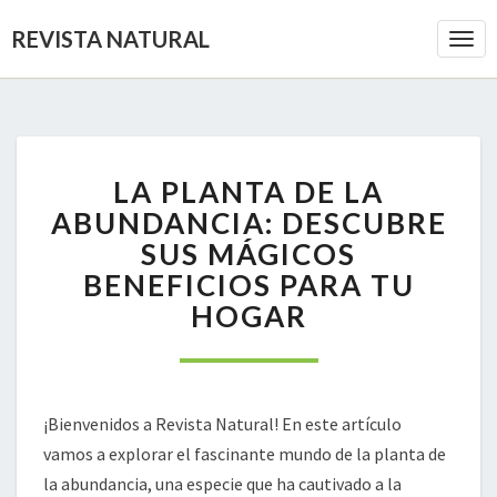
REVISTA NATURAL
Togg
Navi
LA
LA PLANTA DE LA
PLANTA
DE
ABUNDANCIA: DESCUBRE
LA
SUS MÁGICOS
ABUNDANCIA:
BENEFICIOS PARA TU
DESCUBRE
HOGAR
SUS
MÁGICOS
BENEFICIOS
PARA
TU
¡Bienvenidos a Revista Natural! En este artículo
HOGAR
vamos a explorar el fascinante mundo de la planta de
la abundancia, una especie que ha cautivado a la