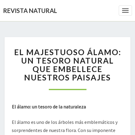
REVISTA NATURAL
Togg
Navi
EL
EL MAJESTUOSO ÁLAMO:
MAJESTUOSO
ÁLAMO:
UN TESORO NATURAL
UN
QUE EMBELLECE
TESORO
NUESTROS PAISAJES
NATURAL
QUE
EMBELLECE
NUESTROS
PAISAJES
El álamo: un tesoro de la naturaleza
El álamo es uno de los árboles más emblemáticos y
sorprendentes de nuestra flora. Con su imponente