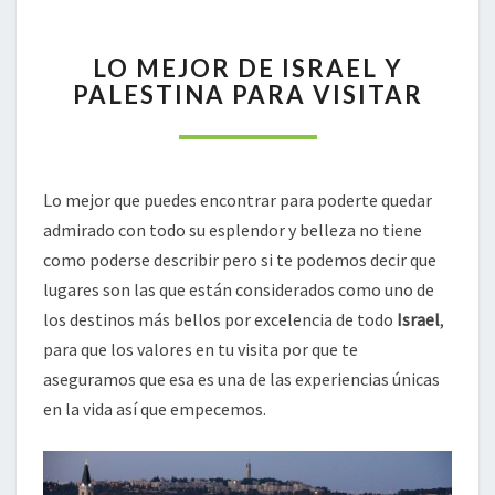
LO
LO MEJOR DE ISRAEL Y
MEJOR
PALESTINA PARA VISITAR
DE
ISRAEL
Y
PALESTINA
PARA
Lo mejor que puedes encontrar para poderte quedar
VISITAR
admirado con todo su esplendor y belleza no tiene
como poderse describir pero si te podemos decir que
lugares son las que están considerados como uno de
los destinos más bellos por excelencia de todo
Israel
,
para que los valores en tu visita por que te
aseguramos que esa es una de las experiencias únicas
en la vida así que empecemos.